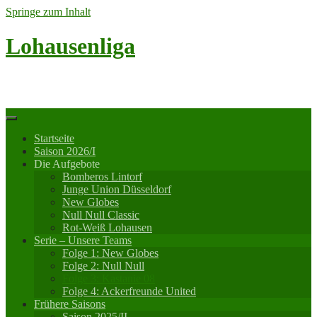
Springe zum Inhalt
Lohausenliga
Online
Startseite
Saison 2026/I
Die Aufgebote
Bomberos Lintorf
Junge Union Düsseldorf
New Globes
Null Null Classic
Rot-Weiß Lohausen
Serie – Unsere Teams
Folge 1: New Globes
Folge 2: Null Null
Folge 3: Kastanie 08
Folge 4: Ackerfreunde United
Frühere Saisons
Saison 2025/II