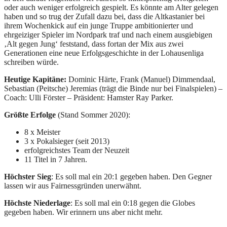
oder auch weniger erfolgreich gespielt. Es könnte am Alter gelegen
haben und so trug der Zufall dazu bei, dass die Altkastanier bei
ihrem Wochenkick auf ein junge Truppe ambitionierter und
ehrgeiziger Spieler im Nordpark traf und nach einem ausgiebigen
‚Alt gegen Jung‘ feststand, dass fortan der Mix aus zwei
Generationen eine neue Erfolgsgeschichte in der Lohausenliga
schreiben würde.
Heutige Kapitäne:
Dominic Härte, Frank (Manuel) Dimmendaal,
Sebastian (Peitsche) Jeremias (trägt die Binde nur bei Finalspielen) –
Coach: Ulli Förster – Präsident: Hamster Ray Parker.
Größte Erfolge
(Stand Sommer 2020):
8 x Meister
3 x Pokalsieger (seit 2013)
erfolgreichstes Team der Neuzeit
11 Titel in 7 Jahren.
Höchster Sieg
: Es soll mal ein 20:1 gegeben haben. Den Gegner
lassen wir aus Fairnessgründen unerwähnt.
Höchste Niederlage
: Es soll mal ein 0:18 gegen die Globes
gegeben haben. Wir erinnern uns aber nicht mehr.