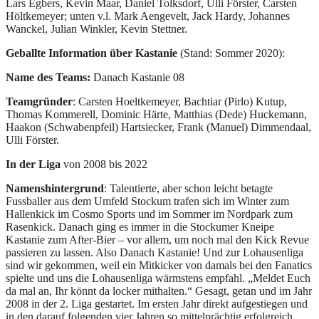
Lars Egbers, Kevin Maar, Daniel Tolksdorf, Ulli Förster, Carsten
Höltkemeyer; unten v.l. Mark Aengevelt, Jack Hardy, Johannes
Wanckel, Julian Winkler, Kevin Stettner.
Geballte Information über Kastanie
(Stand: Sommer 2020):
Name des Teams:
Danach Kastanie 08
Teamgründer
: Carsten Hoeltkemeyer, Bachtiar (Pirlo) Kutup,
Thomas Kommerell, Dominic Härte, Matthias (Dede) Huckemann,
Haakon (Schwabenpfeil) Hartsiecker, Frank (Manuel) Dimmendaal,
Ulli Förster.
In der Liga
von 2008 bis 2022
Namenshintergrund
: Talentierte, aber schon leicht betagte
Fussballer aus dem Umfeld Stockum trafen sich im Winter zum
Hallenkick im Cosmo Sports und im Sommer im Nordpark zum
Rasenkick. Danach ging es immer in die Stockumer Kneipe
Kastanie zum After-Bier – vor allem, um noch mal den Kick Revue
passieren zu lassen. Also Danach Kastanie! Und zur Lohausenliga
sind wir gekommen, weil ein Mitkicker von damals bei den Fanatics
spielte und uns die Lohausenliga wärmstens empfahl. „Meldet Euch
da mal an, Ihr könnt da locker mithalten.“ Gesagt, getan und im Jahr
2008 in der 2. Liga gestartet. Im ersten Jahr direkt aufgestiegen und
in den darauf folgenden vier Jahren so mittelprächtig erfolgreich