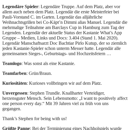
Legendäre Spieler
: Legendäre Truppe. Auf dem Platz, aber vor
allem auch neben dem Platz. Legendär die erste Meisterfeier bei
Pauli-Vorstand C. im Garten. Legendär das alljährliche
Weihnachtsgrillen bei Co-Käpt’n Dimmi alias Manuel. Legendär die
mehrmalige Teilnahme am Barclays Cup in Hamburg zum Tag der
Legenden. Legendär der aktuelle Status der Kastanie What’s App
Gruppe – Medien, Links und Docs: 3.404 (Stand 1. Mai 2020).
Legendär Manschaftsarzt Doc Bachtiar Pirlo Kutup, der so ziemlich
jeden Kastanie-Spieler schon unterm Messer hatte. Legendär alle
gemeinsamen Sieges-, Geburtstags- und Hochzeitsfeiern …
Teamlogo
: Was sonst als eine Kastanie.
Teamfarben
: Grün/Braun.
Kuriositäten
: Kurioses vollbringen wir auf dem Platz.
Unvergessen
: Stephen Trundle. Knallharter Verteidiger,
herzensguter Mensch. Sein Lebensmotto: „I want to positively affect
one person every day.“ Mit 39 Jahren viel zu früh von uns
gegangen.
Thank’s Stephen for being with us!
Größte Panne
: Bei der Terminierung eines Nachholspiels wurde